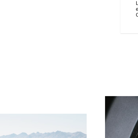
 intégral et ses feux de position
te face avant signature. Les
 son design haut de gamme.