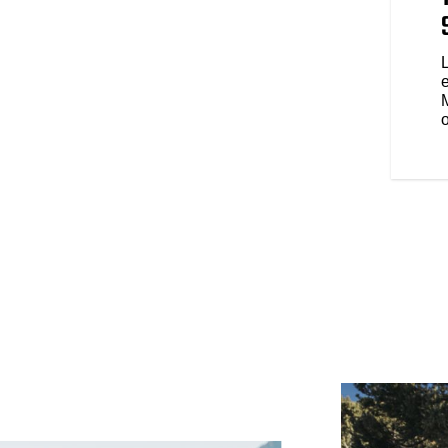
ABS et un port de recharge USB. Il
r de déplacements toujours plus
et des performances