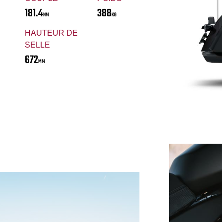
181.4
388
NM
KG
HAUTEUR DE
SELLE
672
MM