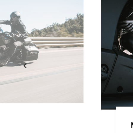
TINCTIF
nce en termes de design et de
 son carénage sophistiqué monté